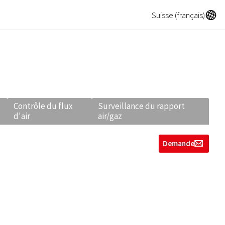
A
Suisse (français)
Contrôle du flux
Surveillance du rapport
d'air
air/gaz
Demande
g