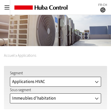
FR-CH
C
A
Accueil
Applications
I
Segment
Applications HVAC
J
Sous-segment
Immeubles d'habitation
J