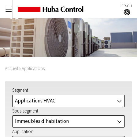
FR-CH
C
A
Accueil
Applications
I
Segment
Applications HVAC
J
Sous-segment
Immeubles d'habitation
J
Application