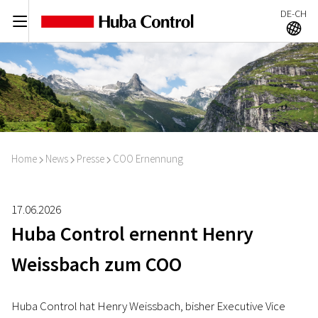
DE-CH
C
A
Home
News
Presse
COO Ernennung
I
I
I
17.06.2026
Huba Control ernennt Henry
Weissbach zum COO
Huba Control hat Henry Weissbach, bisher Executive Vice