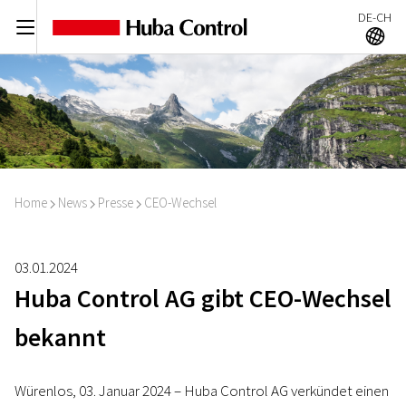
DE-CH
C
A
Home
News
Presse
CEO-Wechsel
I
I
I
03.01.2024
Huba Control AG gibt CEO-Wechsel
bekannt
Würenlos, 03. Januar 2024 – Huba Control AG verkündet einen