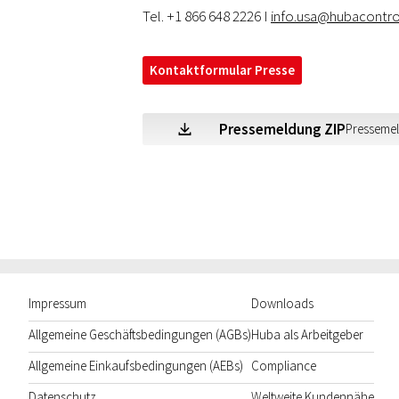
Tel. +1 866 648 2226 I
info.usa@hubacontr
Kontaktformular Presse
Pressemeldung ZIP
Presseme
Z
Impressum
Downloads
Allgemeine Geschäftsbedingungen (AGBs)
Huba als Arbeitgeber
Allgemeine Einkaufsbedingungen (AEBs)
Compliance
Datenschutz
Weltweite Kundennähe