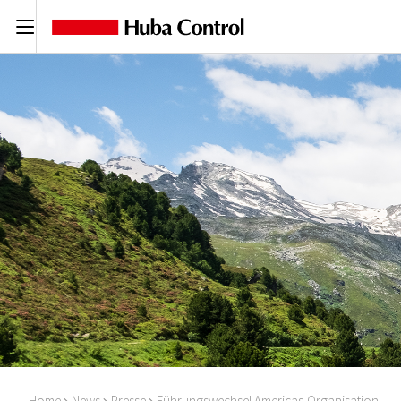
C
Home
News
Presse
Führungswechsel Americas-Organisation