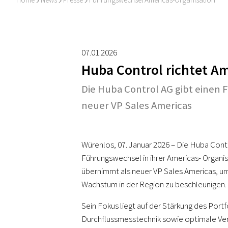
I
I
I
07.01.2026
Huba Control richtet A
Die Huba Control AG gibt einen
neuer VP Sales Americas
Würenlos, 07. Januar 2026 – Die Huba Contr
Führungswechsel in ihrer Americas- Organi
übernimmt als neuer VP Sales Americas, u
Wachstum in der Region zu beschleunigen.
Sein Fokus liegt auf der Stärkung des Portfo
Durchflussmesstechnik sowie optimale Ver