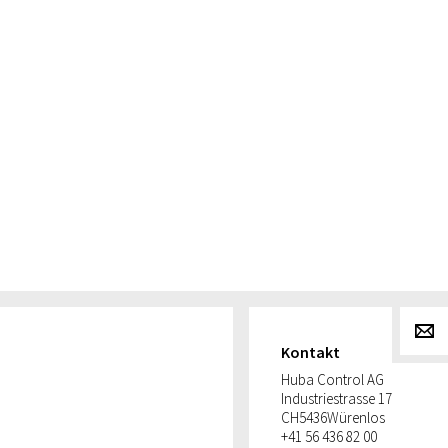
g
Kontakt
Huba Control AG
Industriestrasse 17
CH
5436
Würenlos
+41 56 436 82 00