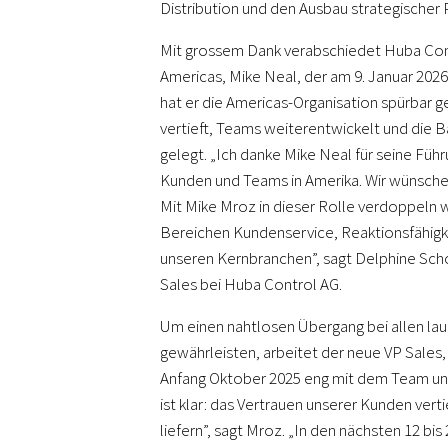
Distribution und den Ausbau strategischer 
Mit grossem Dank verabschiedet Huba Cont
Americas, Mike Neal, der am 9. Januar 2026 
hat er die Americas-Organisation spürbar 
vertieft, Teams weiterentwickelt und die Ba
gelegt. „Ich danke Mike Neal für seine Führ
Kunden und Teams in Amerika. Wir wünschen
Mit Mike Mroz in dieser Rolle verdoppeln 
Bereichen Kundenservice, Reaktionsfähigk
unseren Kernbranchen”, sagt Delphine Scho
Sales bei Huba Control AG.
Um einen nahtlosen Übergang bei allen la
gewährleisten, arbeitet der neue VP Sales,
Anfang Oktober 2025 eng mit dem Team un
ist klar: das Vertrauen unserer Kunden ve
liefern”, sagt Mroz. „In den nächsten 12 b