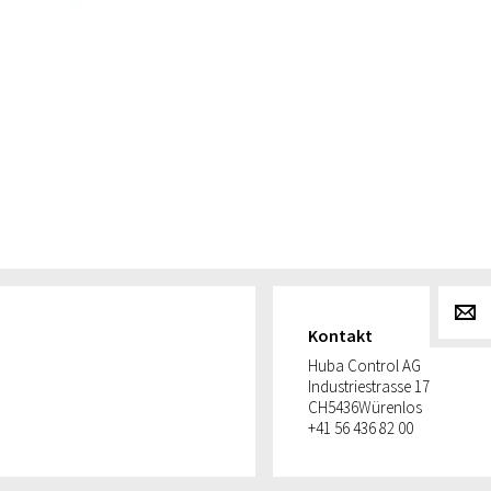
g
Kontakt
Huba Control AG
Industriestrasse 17
CH
5436
Würenlos
+41 56 436 82 00