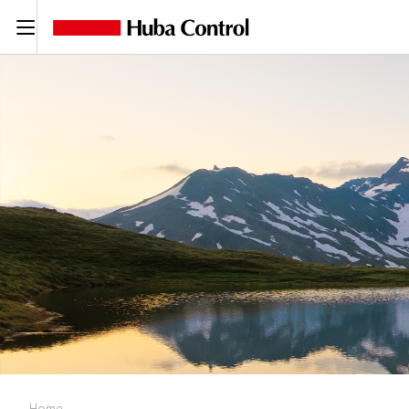
C
Home