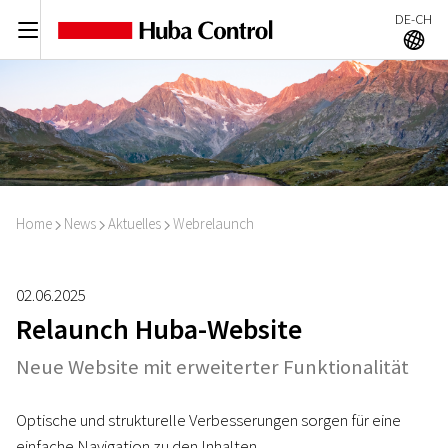
DE-CH
C
A
Home
News
Aktuelles
Webrelaunch
I
I
I
02.06.2025
Relaunch Huba-Website
Neue Website mit erweiterter Funktionalität
Optische und strukturelle Verbesserungen sorgen für eine
einfache Navigation zu den Inhalten