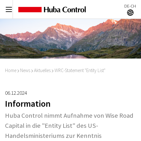
DE-CH
C
A
Home
News
Aktuelles
WRC-Statement "Entity List"
I
I
I
06.12.2024
Information
Huba Control nimmt Aufnahme von Wise Road
Capital in die "Entity List" des US-
Handelsministeriums zur Kenntnis