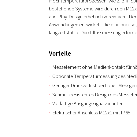
Hochtemperaturprozessen, wie z. B. in Spri
bestehende Systeme wird durch den M12x1
and-Play-Design erheblich vereinfacht. De
Anwendungen entwickelt, die eine präzise,
langzeitstabile Durchflussmessung erforde
Vorteile
Messelement ohne Medienkontakt für hö
Optionale Temperaturmessung des Med
Geringer Druckverlust bei hoher Messgen
Schmutzresistentes Design des Messel
Vielfältige Ausgangssignalvarianten
Elektrischer Anschluss M12x1 mit IP65