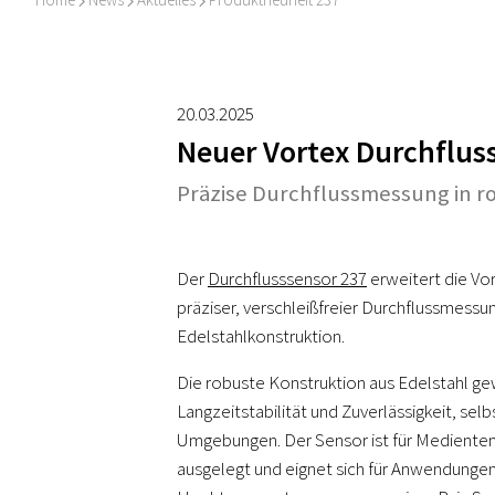
I
I
I
20.03.2025
Neuer Vortex Durchflus
Präzise Durchflussmessung in r
Der
Durchflusssensor 237
erweitert die Vo
präziser, verschleißfreier Durchflussmessu
Edelstahlkonstruktion.
Die robuste Konstruktion aus Edelstahl ge
Langzeitstabilität und Zuverlässigkeit, selb
Umgebungen. Der Sensor ist für Medientem
ausgelegt und eignet sich für Anwendungen