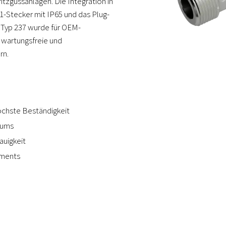
tzgussanlagen. Die Integration in
-Stecker mit IP65 und das Plug-
r Typ 237 wurde für OEM-
 wartungsfreie und
rn.
chste Beständigkeit
iums
auigkeit
ements