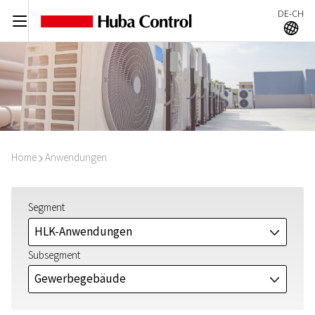
DE-CH
C
A
Home
Anwendungen
I
Segment
HLK-Anwendungen
J
Subsegment
Gewerbegebäude
J