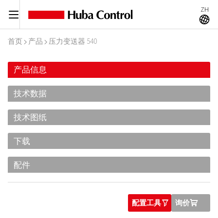
ZH
C
A
首页
产品
压力变送器 540
I
I
产品信息
技术数据
技术图纸
下载
配件
配置工具
询价
O
U