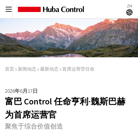
ZH
C
A
首页
新闻动态
最新动态
首席运营官任命
I
I
I
2026年6月17日
富巴 Control 任命亨利·魏斯巴赫
为首席运营官
聚焦于综合价值创造