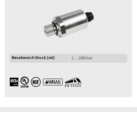
Messbereich Druck (rel)
-1 ... 1000 bar
IECEx UL NSF WRAS EN50155