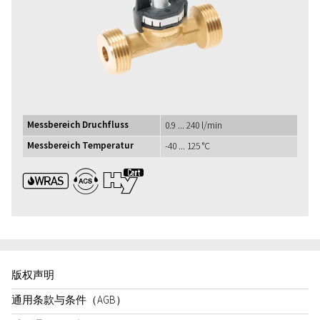
Messbereich Druchfluss
0.9 ... 240 l/min
Messbereich Temperatur
-40 ... 125 °C
WRAS ACS UBA1+
版权声明
通用条款与条件（AGB）