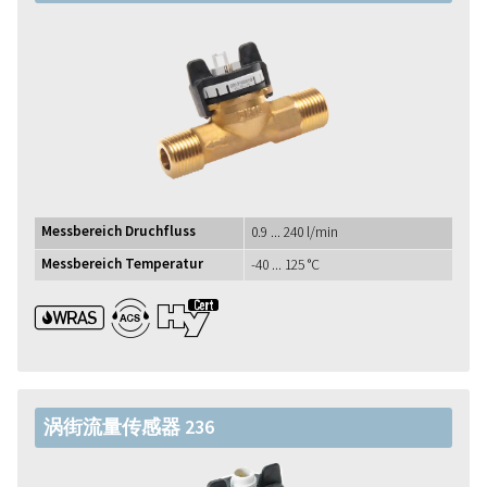
Messbereich Druchfluss
0.9 ... 240 l/min
Messbereich Temperatur
-40 ... 125 °C
WRAS ACS UBA1+
涡街流量传感器 236