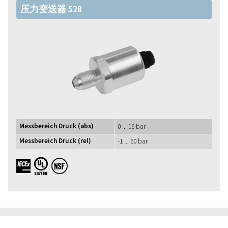
压力变送器 528
Messbereich Druck (abs)
0 ... 16 bar
Messbereich Druck (rel)
-1 ... 60 bar
IECEx UL NSF