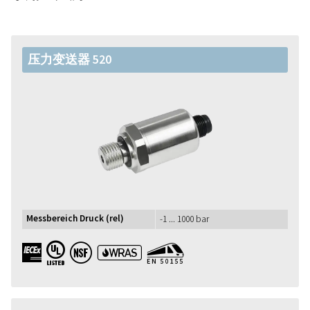
压力变送器 520
Messbereich Druck (rel)
-1 ... 1000 bar
IECEx UL NSF WRAS EN50155