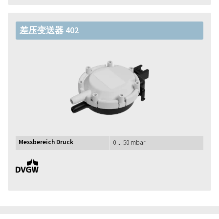
差压变送器 402
Messbereich Druck
0 ... 50 mbar
DVGW