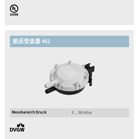
UL
差压变送器 402
Messbereich Druck
0 ... 50 mbar
DVGW