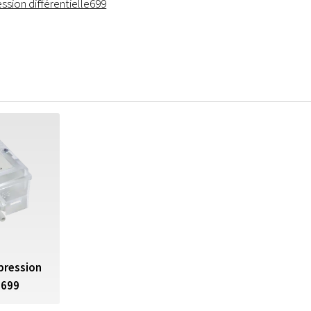
ssion différentielle
699
pression
 699