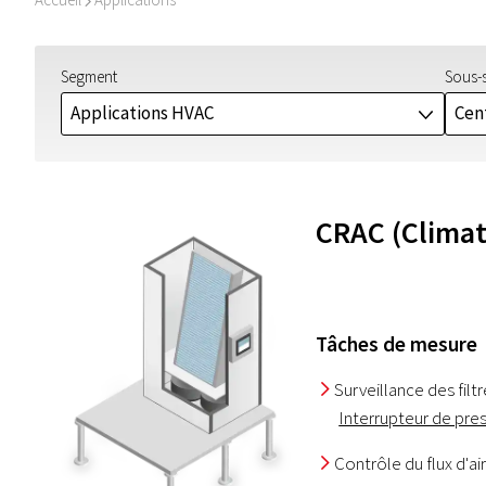
I
Segment
Sous-
Applications HVAC
Cen
J
CRAC (Climati
Tâches de mesure
Surveillance des filtr
I
Interrupteur de pre
Contrôle du flux d'air
I