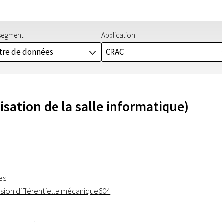
segment
Application
tre de données
CRAC
J
sation de la salle informatique)
es
ssion différentielle mécanique
604