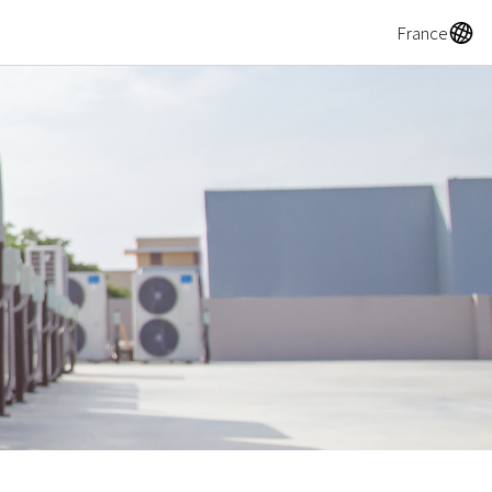
A
France