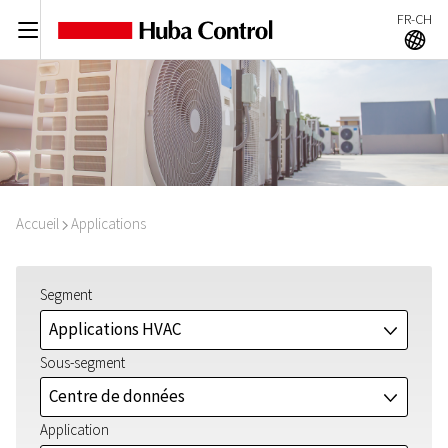
FR-CH
C
A
Accueil
Applications
I
Segment
Applications HVAC
J
Sous-segment
Centre de données
J
Application