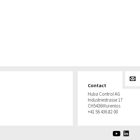
g
Contact
Huba Control AG
Industriestrasse 17
CH
5436
Würenlos
+41 56 436 82 00
e
d