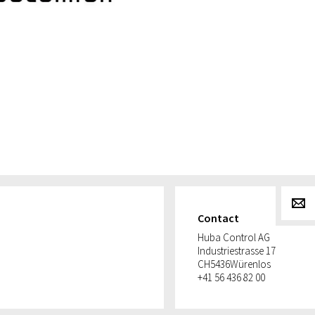
g
Contact
Huba Control AG
Industriestrasse 17
CH
5436
Würenlos
+41 56 436 82 00