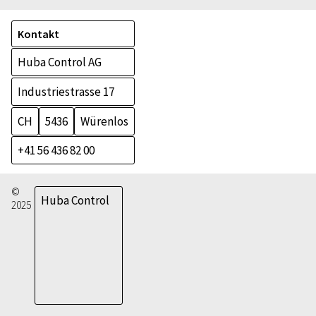
Kontakt
Huba Control AG
Industriestrasse 17
CH
5436
Würenlos
+41 56 436 82 00
©
Huba Control
2025