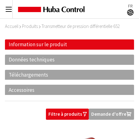
FR
C
A
Accueil
Produits
Transmetteur de pression différentielle 652
I
I
Information sur le produit
Données techniques
Téléchargements
Accessoires
Filtre à produits
Demande d'offre
O
U