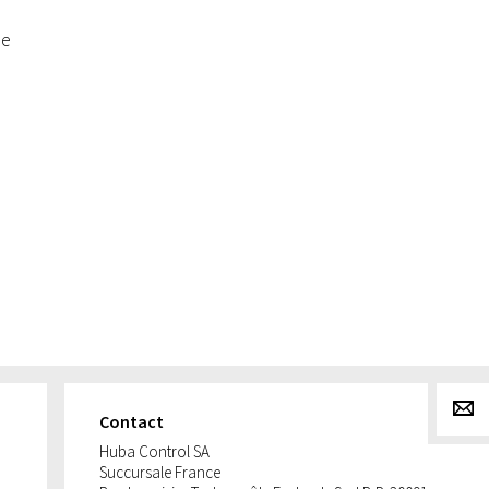
le
g
Contact
Huba Control SA
Succursale France