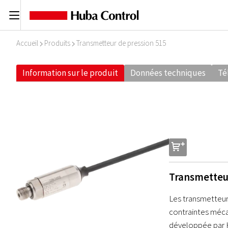
C
Accueil
Produits
Transmetteur de pression 515
I
I
Information sur le produit
Données techniques
Té
s
Transmetteu
Les transmetteur
contraintes méca
développée par Hu