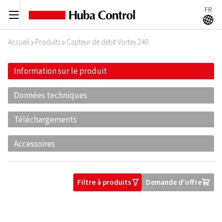
FR
C
A
Accueil
Produits
Capteur de débit Vortex 240
I
I
Information sur le produit
Données techniques
Téléchargements
Accessoires
Filtre à produits
Demande d'offre
O
U