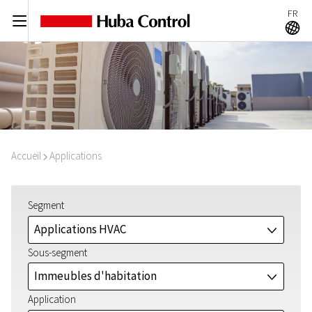
FR
C
A
Accueil
Applications
I
Segment
Applications HVAC
J
Sous-segment
Immeubles d'habitation
J
Application