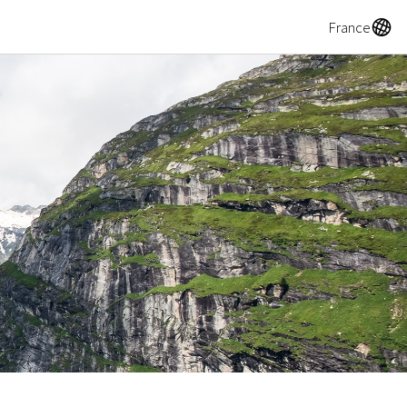
A
France