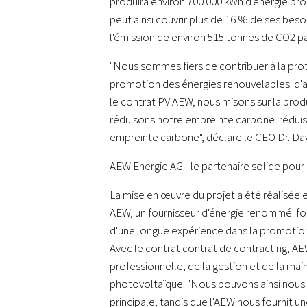
produira environ 700'000 kWh d'énergie pro
peut ainsi couvrir plus de 16 % de ses beso
l'émission de environ 515 tonnes de CO2 pa
"Nous sommes fiers de contribuer à la prot
promotion des énergies renouvelables. d'a
le contrat PV AEW, nous misons sur la prod
réduisons notre empreinte carbone. rédui
empreinte carbone", déclare le CEO Dr. Da
AEW Energie AG - le partenaire solide pour
La mise en œuvre du projet a été réalisée 
AEW, un fournisseur d'énergie renommé. fo
d'une longue expérience dans la promotio
Avec le contrat contrat de contracting, AEW
professionnelle, de la gestion et de la main
photovoltaïque. "Nous pouvons ainsi nous 
principale, tandis que l'AEW nous fournit u