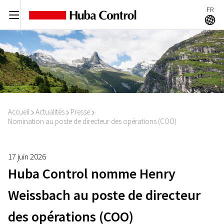
FR
C
A
Accueil
Actualités
Presse
I
I
I
Nomination au poste de directeur des opérations (COO)
17 juin 2026
Huba Control nomme Henry
Weissbach au poste de directeur
des opérations (COO)