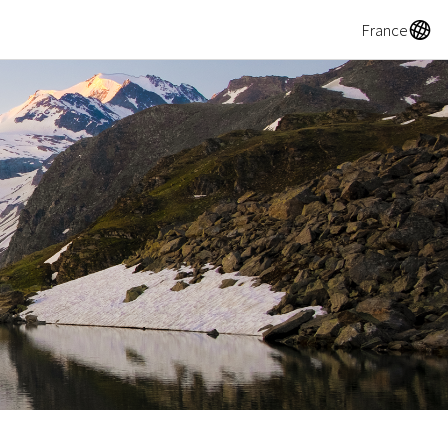
A
France