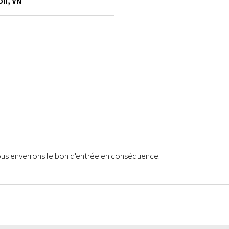
gon
,
VN
vous enverrons le bon d'entrée en conséquence.