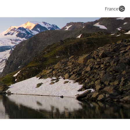
A
France