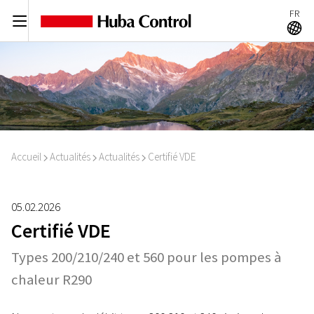
FR
C
A
Accueil
Actualités
Actualités
Certifié VDE
I
I
I
05.02.2026
Certifié VDE
Types 200/210/240 et 560 pour les pompes à
chaleur R290