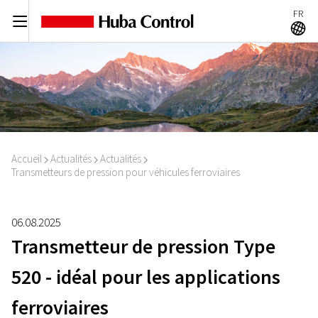
FR
C
A
Accueil
Actualités
Actualités
I
I
I
Transmetteurs de pression pour véhicules ferroviaires
06.08.2025
Transmetteur de pression Type
520 - idéal pour les applications
ferroviaires