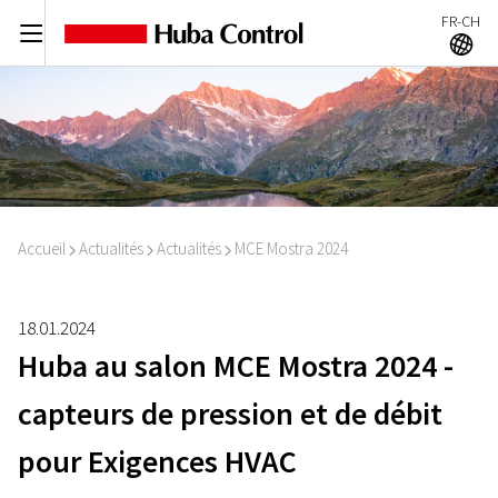
FR-CH
C
A
Accueil
Actualités
Actualités
MCE Mostra 2024
I
I
I
18.01.2024
Huba au salon MCE Mostra 2024 -
capteurs de pression et de débit
pour Exigences HVAC