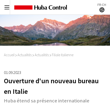
FR-CH
C
A
Accueil
Actualités
Actualités
Filiale italienne
I
I
I
01.09.2023
Ouverture d'un nouveau bureau
en Italie
Huba étend sa présence internationale