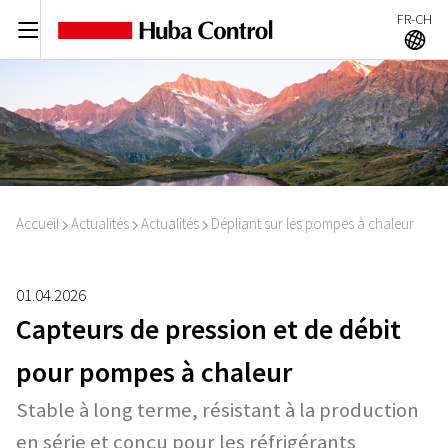
FR-CH
C
A
Accueil
Actualités
Actualités
Dépliant sur les pompes à chaleur
I
I
I
01.04.2026
Capteurs de pression et de débit
pour pompes à chaleur
Stable à long terme, résistant à la production
en série et conçu pour les réfrigérants