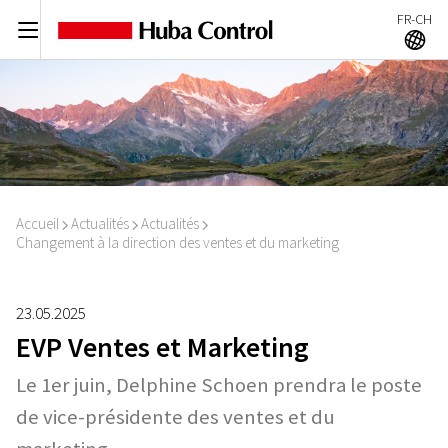
FR-CH
C
A
Accueil
Actualités
Actualités
I
I
I
Changement à la direction des ventes et du marketing
23.05.2025
EVP Ventes et Marketing
Le 1er juin, Delphine Schoen prendra le poste
de vice-présidente des ventes et du