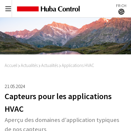
FR-CH
C
A
Accueil
Actualités
Actualités
Applications HVAC
I
I
I
21.05.2024
Capteurs pour les applications
HVAC
Aperçu des domaines d'application typiques
de nos capteurs