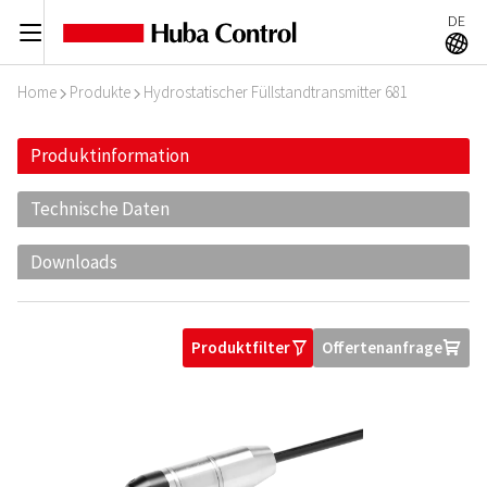
DE
C
A
Home
Produkte
Hydrostatischer Füllstandtransmitter 681
I
I
Produktinformation
Technische Daten
Downloads
Produktfilter
Offertenanfrage
O
U