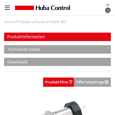
DE
C
A
Home
Produkte
Drucktransmitter 680
I
I
Produktinformation
Technische Daten
Downloads
Produktfilter
Offertenanfrage
O
U