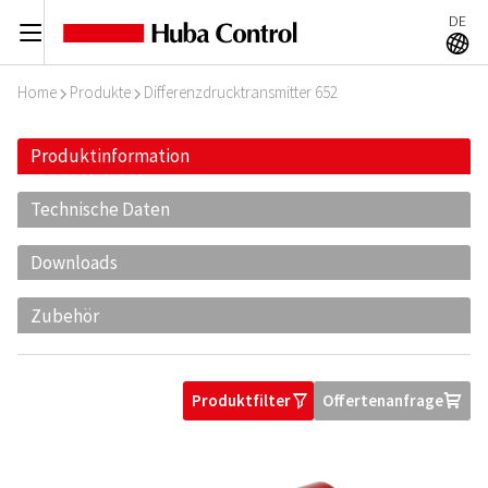
DE
C
A
Home
Produkte
Differenzdrucktransmitter 652
I
I
Produktinformation
Technische Daten
Downloads
Zubehör
Produktfilter
Offertenanfrage
O
U