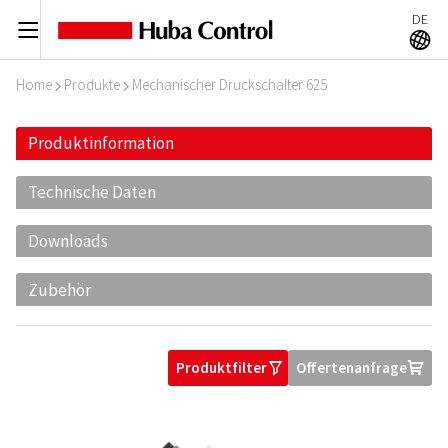
DE
C
A
Home
Produkte
Mechanischer Druckschalter 625
I
I
Produktinformation
Technische Daten
Downloads
Zubehör
Produktfilter
Offertenanfrage
O
U