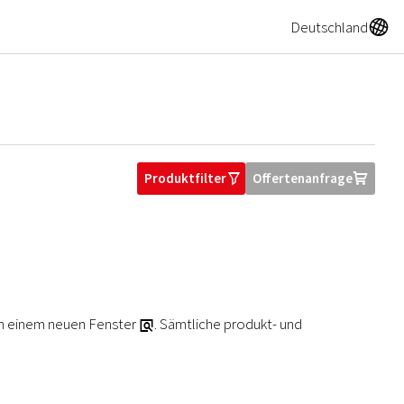
A
Deutschland
Produktfilter
Offertenanfrage
O
U
in einem neuen Fenster
. Sämtliche produkt- und
a