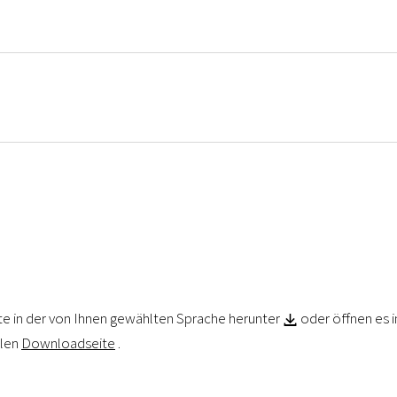
te in der von Ihnen gewählten Sprache herunter
oder öffnen es 
Z
alen
Downloadseite
.