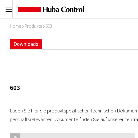
C
Home
Produkte
603
I
I
Downloads
603
Laden Sie hier die produktspezifischen technischen Dokumen
geschäftsrelevanten Dokumente finden Sie auf unserer zentr
DE