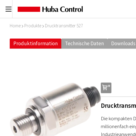
C
Home
Produkte
Drucktransmitter 527
I
I
Produktinformation
Technische Daten
Downloads
s
Drucktransm
Die kompakten Dr
millionenfach ei
Industrieanwendun