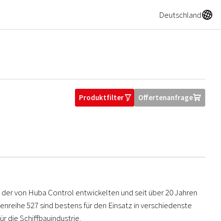
A
Deutschland
Produktfilter
Offertenanfrage
O
U
f der von Huba Control entwickelten und seit über 20 Jahren
nreihe 527 sind bestens für den Einsatz in verschiedenste
r die Schiffbauindustrie.