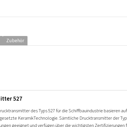
Zubehör
itter 527
ucktransmitter des Typs 527 für die Schiffbauindustrie basieren au
ngesetzte KeramikTechnologie. Sämtliche Drucktransmitter der Type
gen geeignet und verfügen über die wichtigsten Zertifizierungen fü