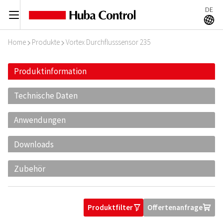
DE
C
A
Home
Produkte
Vortex Durchflusssensor 235
I
I
Produktinformation
Technische Daten
Anwendungen
Downloads
Zubehör
Produktfilter
Offertenanfrage
O
U