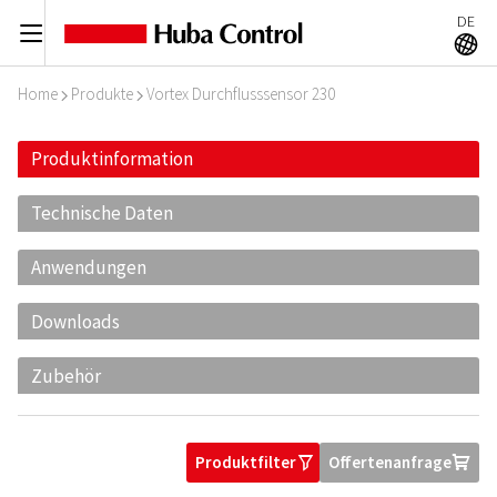
DE
C
A
Home
Produkte
Vortex Durchflusssensor 230
I
I
Produktinformation
Technische Daten
Anwendungen
Downloads
Zubehör
Produktfilter
Offertenanfrage
O
U