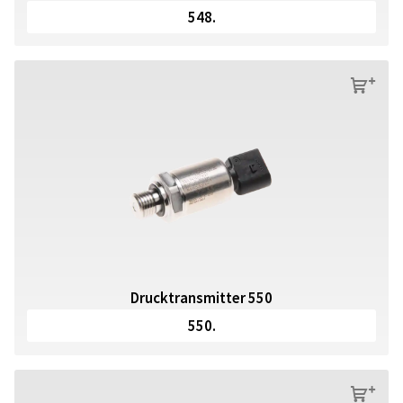
548.
s
Drucktransmitter 550
550.
s