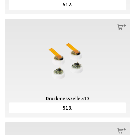
512.
s
Druckmesszelle 513
513.
s