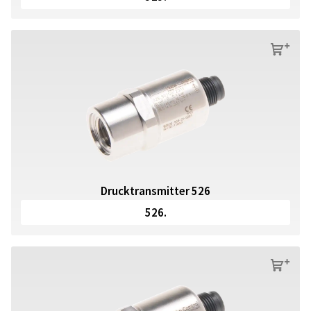
s
Drucktransmitter 526
526.
s