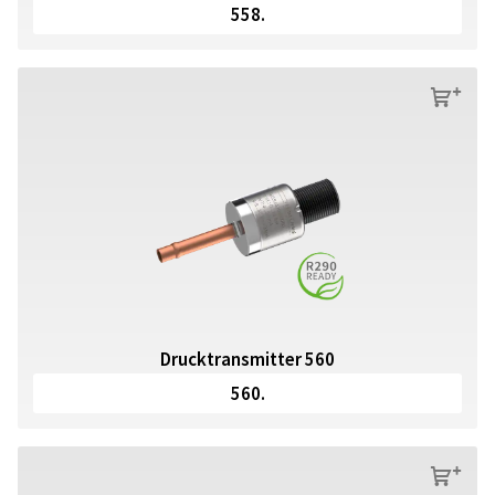
558.
s
Drucktransmitter 560
560.
s