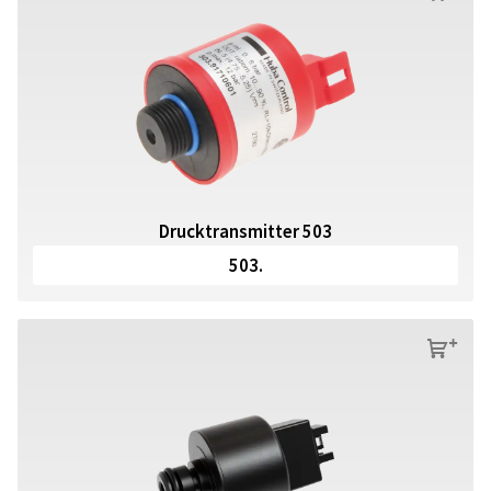
Drucktransmitter 503
503.
s