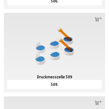
506.
s
Druckmesszelle 509
509.
s