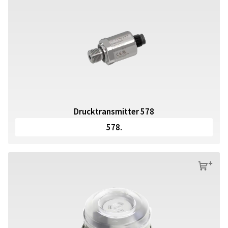
Drucktransmitter 578
578.
s