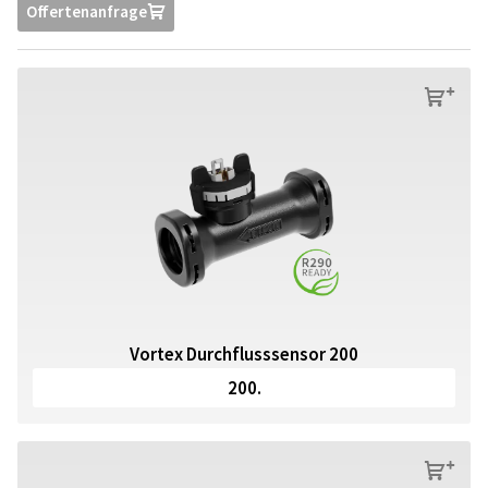
Offertenanfrage
U
s
Vortex Durchflusssensor 200
200.
s