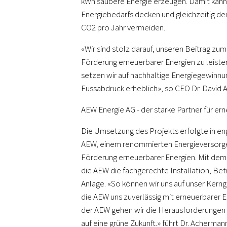
kWh saubere Energie erzeugen. Damit kann
Energiebedarfs decken und gleichzeitig d
CO2 pro Jahr vermeiden.
«Wir sind stolz darauf, unseren Beitrag z
Förderung erneuerbarer Energien zu leist
setzen wir auf nachhaltige Energiegewinn
Fussabdruck erheblich», so CEO Dr. David
AEW Energie AG - der starke Partner für er
Die Umsetzung des Projekts erfolgte in e
AEW, einem renommierten Energieversorger 
Förderung erneuerbarer Energien. Mit dem
die AEW die fachgerechte Installation, Be
Anlage. «So können wir uns auf unser Kern
die AEW uns zuverlässig mit erneuerbarer 
der AEW gehen wir die Herausforderungen
auf eine grüne Zukunft.» führt Dr. Acherman