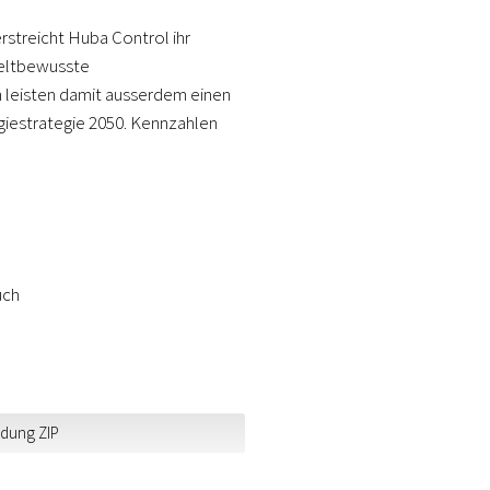
rstreicht Huba Control ihr
weltbewusste
 leisten damit ausserdem einen
rgiestrategie 2050. Kennzahlen
uch
ldung ZIP