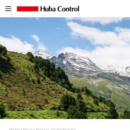
C
Home
News
Presse
Grüne Energie