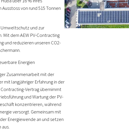
 Huba über 16 % ihres
en Ausstoss von rund 515 Tonnen
um Umweltschutz und zur
en. Mit dem AEW PV-Contracting
ung und reduzieren unseren CO2-
 Achermann.
neuerbare Energien
nger Zusammenarbeit mit der
mit langjähriger Erfahrung in der
 Contracting-Vertrag übernimmt
triebsführung und Wartung der PV-
geschäft konzentrieren, während
Energie versorgt. Gemeinsam mit
 der Energiewende an und setzen
n aus.