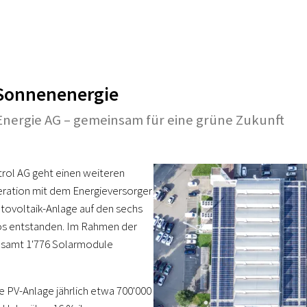
 Sonnenenergie
Energie AG – gemeinsam für eine grüne Zukunft
rol AG geht einen weiteren
peration mit dem Energieversorger
ovoltaik-Anlage auf den sechs
os entstanden. Im Rahmen der
esamt 1'776 Solarmodule
e PV-Anlage jährlich etwa 700'000