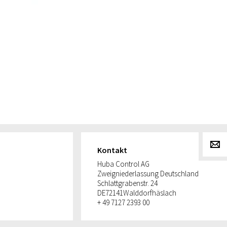
g
Kontakt
Huba Control AG
Zweigniederlassung Deutschland
Schlattgrabenstr. 24
DE
72141
Walddorfhäslach
+ 49 7127 2393 00