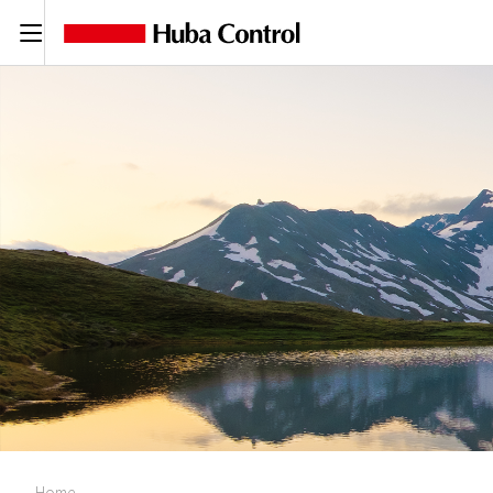
C
Home