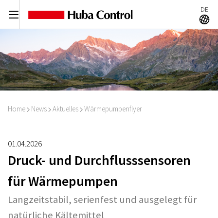
DE
C
A
Home
News
Aktuelles
Wärmepumpenflyer
I
I
I
01.04.2026
Druck- und Durchflusssensoren
für Wärmepumpen
Langzeitstabil, serienfest und ausgelegt für
natürliche Kältemittel